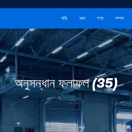
বাড়ি
ধরন
পণ্য
সম্পদ
অনুসন্ধান ফলাফল (35)