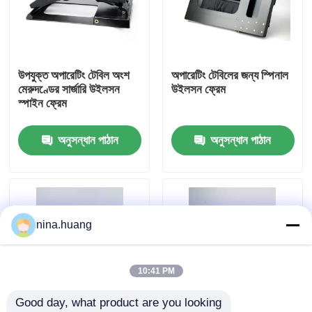
কারখানা ভ্রমণ
উপযুক্ত অপারেটিং টেবিল অংশ
অপারেটিং টেবিলের জন্য স্পিনাল
মান নিয়ন্ত্রণ
মেরুদণ্ডের সার্জারি উইলসন
উইলসন ফ্রেম
স্পাইন ফ্রেম
আমাদের সাথে যোগাযোগ করুন
অনুসন্ধান পাঠান
অনুসন্ধান পাঠান
খবর
অপারেটিং টেবিল আনুষাঙ্গিক
nina.huang
ইলেক্ট্রো হাইড্রোলিক অপারেটিং টেবিল
10:41 PM
Good day, what product are you looking 
অপারেশন টেবিল হাইড্রোলিক সিস্টেম