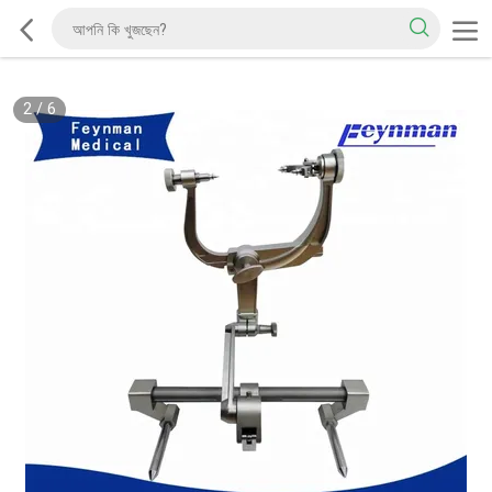
2
/
6